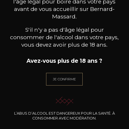
l'âge légal pour boire dans votre pays
avant de vous accueillir sur Bernard-
Massard.
S'il n'y a pas d'âge légal pour
consommer de l'alcool dans votre pays,
vous devez avoir plus de 18 ans.
Avez-vous plus de 18 ans ?
JE CONFIRME
MAISON BROTTE
LEIZAOLA
DO
Esprit Côtes du Rhône
Paloma del Sacramento Rioja
Pet
2023
2022
18
/
Produit indisponible
75cl /
75
,72€
L’ABUS D’ALCOOL EST DANGEREUX POUR LA SANTÉ. À
CONSOMMER AVEC MODÉRATION.