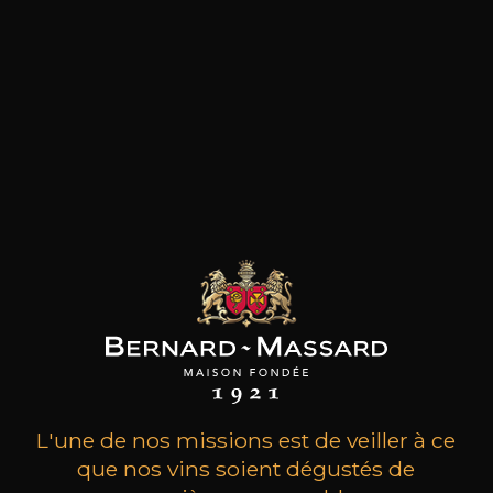
Une histoire riche portée par la vision d’un
homme. Les vins de Bernard-Massard doivent
leur réputation à un visionnaire, JeanBernard-
Massard. Ce jeune et brillant oenologue a fait ses
premières gammes en Champagne où il officiait
en tant que chef de cave. De retour au
Luxembourg en 1921, il est mû par une idée fixe :
cultiver les terres bordant la moselle présentant
un énorme potentiel viticole insuffisamment mis
en valeur. Pour réaliser ses rêves, Jean-Bernard-
Massard va s’entourer de quelques amis
oenophiles et pourra compter sur la vision
entrepreneuriale de Bernard Clasen, Mosellan
d’origine et avocat de métier. Ensemble, ils vont
créer ce qui deviendra au fil des décennies le
principal élaborateur de vins privé du
Luxembourg.
L'une de nos missions est de veiller à ce
que nos vins soient dégustés de
les clients qui ont acheté ce