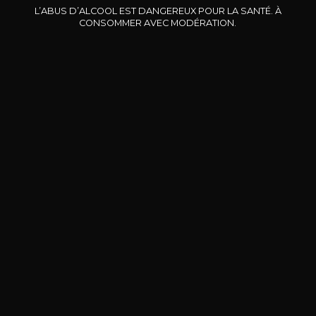
2024
2025
L’ABUS D’ALCOOL EST DANGEREUX POUR LA SANTÉ. À
CONSOMMER AVEC MODÉRATION.
13
6
75cl /
75cl /
7
,51€
,44€
BESOIN D’UN CONSEIL ?
NOTRE SOMMELIER VOUS ACCOMPAGNE
JE ME LAISSE GUIDER
Nos promotions