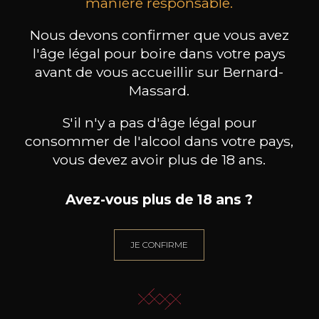
manière responsable.
produit ont également acheté
Nous devons confirmer que vous avez
ceux-ci
l'âge légal pour boire dans votre pays
avant de vous accueillir sur Bernard-
Massard.
S'il n'y a pas d'âge légal pour
consommer de l'alcool dans votre pays,
vous devez avoir plus de 18 ans.
Avez-vous plus de 18 ans ?
JE CONFIRME
BERNARD-MASSARD
BERNARD-MASSARD
BE
Gewürztraminer GPC AOP
Elbling Rosé MN AOP