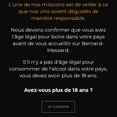
L'une de nos missions est de veiller à ce
que nos vins soient dégustés de
manière responsable.
Nous devons confirmer que vous avez
MICLO
MICLO
Liqueur de Framboise
Liqueur de Poire Williams
Eau
l'âge légal pour boire dans votre pays
20
20
avant de vous accueillir sur Bernard-
50cl /
50cl /
50
,18€
,18€
Massard.
S'il n'y a pas d'âge légal pour
consommer de l'alcool dans votre pays,
vous devez avoir plus de 18 ans.
Avez-vous plus de 18 ans ?
BESOIN D’UN CONSEIL ?
NOTRE SOMMELIER VOUS ACCOMPAGNE
JE CONFIRME
JE ME LAISSE GUIDER