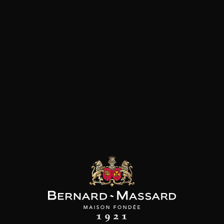
SON BROTTE
CHAMPAGNE DEUTZ
CHAMPAGNE DEUTZ
 Côtes du Rhône
Blanc de Blancs
Blanc de Blancs
2023
2019
2020
98
/
150cl /
199
t indisponible
75cl /
,56€
,86€