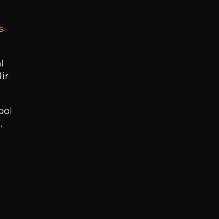
s
BESOIN D’UN CONSEIL ?
NOTRE SOMMELIER VOUS ACCOMPAGNE
l
ir
JE ME LAISSE GUIDER
ool
.