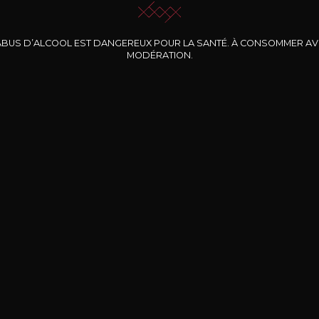
ABUS D’ALCOOL EST DANGEREUX POUR LA SANTÉ. À CONSOMMER A
MODÉRATION.
INE CLOS DES
BERNARD-MASSARD
CHÂTEAU DE
ROCHERS
PIBARNON
Pinot Noir Rosé MN
AOP
etite Fleur des
Bandol Rosé
ochers Rosé
2024
2024
2024
cl /
17
,04
75cl /
13
,40
75cl /
34
,75
15
12
31
,34€
,06€
,27€
Livraison Gratuite
Sécurisé
Livrais
À partir de 200€ d’achat
e 100% sécurisé
Sur votre lieu de tr