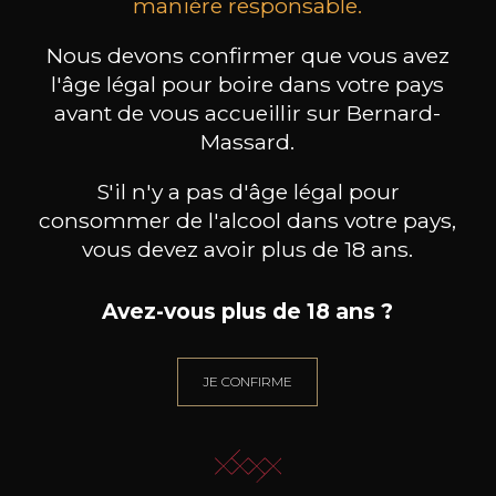
manière responsable.
2023
2019
199
/
Produit indisponible
Nous devons confirmer que vous avez
150cl /
75
,86€
l'âge légal pour boire dans votre pays
avant de vous accueillir sur Bernard-
Massard.
S'il n'y a pas d'âge légal pour
consommer de l'alcool dans votre pays,
vous devez avoir plus de 18 ans.
BESOIN D’UN CONSEIL ?
NOTRE SOMMELIER VOUS ACCOMPAGNE
Avez-vous plus de 18 ans ?
JE ME LAISSE GUIDER
JE CONFIRME
Nos promotions