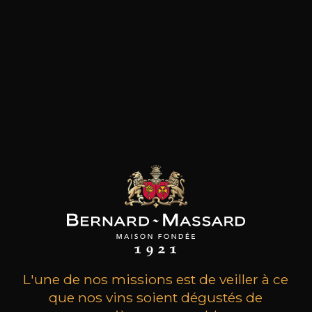
les clients qui ont acheté ce
produit ont également acheté
ceux-ci
L'une de nos missions est de veiller à ce
que nos vins soient dégustés de
MAISON BROTTE
CHAMPAGNE DEUTZ
CH
Esprit Côtes du Rhône
Blanc de Blancs