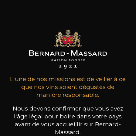
MAISON BROTTE
CHAMPAGNE DEUTZ
CH
Esprit Côtes du Rhône
Blanc de Blancs
2023
2019
199
/
Produit indisponible
150cl /
75
,86€
L'une de nos missions est de veiller à ce
que nos vins soient dégustés de
manière responsable.
Nous devons confirmer que vous avez
l'âge légal pour boire dans votre pays
BESOIN D’UN CONSEIL ?
avant de vous accueillir sur Bernard-
NOTRE SOMMELIER VOUS ACCOMPAGNE
Massard.