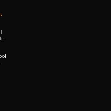
s
BESOIN D’UN CONSEIL ?
NOTRE SOMMELIER VOUS ACCOMPAGNE
l
ir
JE ME LAISSE GUIDER
ool
.