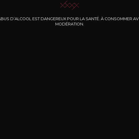
ABUS D’ALCOOL EST DANGEREUX POUR LA SANTÉ. À CONSOMMER A
MODÉRATION.
INE CLOS DES
BERNARD-MASSARD
CHÂTEAU DE
ROCHERS
PIBARNON
Pinot Noir Rosé MN
AOP
etite Fleur des
Bandol Rosé
ochers Rosé
2024
2024
2024
cl /
17
,04
75cl /
13
,40
75cl /
34
,75
15
12
31
,34€
,06€
,27€
Livraison Gratuite
Sécurisé
Livrais
À partir de 200€ d’achat
e 100% sécurisé
Sur votre lieu de tr