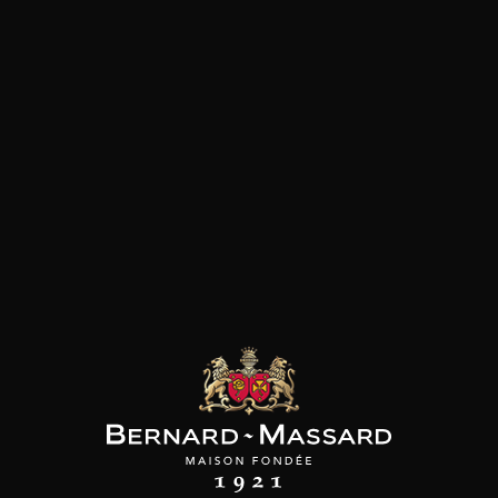
SON BROTTE
CHAMPAGNE DEUTZ
CHAMPAGNE DEUTZ
 Côtes du Rhône
Blanc de Blancs
Blanc de Blancs
2023
2019
2020
98
/
150cl /
199
t indisponible
75cl /
,56€
,86€