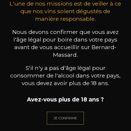
L'une de nos missions est de veiller à ce
que nos vins soient dégustés de
manière responsable.
MAISON BROTTE
CHAMPAGNE DEUTZ
CH
Nous devons confirmer que vous avez
Esprit Côtes du Rhône
Blanc de Blancs
l'âge légal pour boire dans votre pays
2023
2019
avant de vous accueillir sur Bernard-
199
/
Produit indisponible
Massard.
150cl /
75
,86€
S'il n'y a pas d'âge légal pour
consommer de l'alcool dans votre pays,
vous devez avoir plus de 18 ans.
Avez-vous plus de 18 ans ?
BESOIN D’UN CONSEIL ?
NOTRE SOMMELIER VOUS ACCOMPAGNE
JE CONFIRME
JE ME LAISSE GUIDER