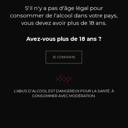
S'il n'y a pas d'âge légal pour
consommer de l'alcool dans votre pays,
vous devez avoir plus de 18 ans.
Avez-vous plus de 18 ans ?
DOMAINE J.FAIVELEY
DOMAINE J.FAIVELEY
DO
Ladoix « Les Marnes Blanches »
Bourgogne
Mercu
Côte de Beaune
2024
2024
JE CONFIRME
36
26
75cl /
75cl /
75
,48€
,85€
L’ABUS D’ALCOOL EST DANGEREUX POUR LA SANTÉ. À
CONSOMMER AVEC MODÉRATION.
BESOIN D’UN CONSEIL ?
NOTRE SOMMELIER VOUS ACCOMPAGNE