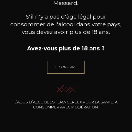
Massard.
S'il n'y a pas d'âge légal pour
consommer de l'alcool dans votre pays,
vous devez avoir plus de 18 ans.
Avez-vous plus de 18 ans ?
DOMAINE J.FAIVELEY
DOMAINE J.FAIVELEY
DO
Ladoix « Les Marnes Blanches »
Bourgogne
Mercu
Côte de Beaune
JE CONFIRME
2024
2024
36
26
75cl /
75cl /
75
,48€
,85€
L’ABUS D’ALCOOL EST DANGEREUX POUR LA SANTÉ. À
CONSOMMER AVEC MODÉRATION.
BESOIN D’UN CONSEIL ?