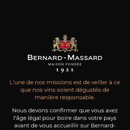
Le vin coule dans les veines de la famille Faiveley.
Depuis sept générations, elle reste inspirée par
les mêmes valeurs: un attachement héréditaire
à la Bourgogne, une passion instinctive des
terroirs, un respect inné des hommes et du
travail.
les clients qui ont acheté ce
produit ont également acheté
ceux-ci
L'une de nos missions est de veiller à ce
que nos vins soient dégustés de
manière responsable.
Nous devons confirmer que vous avez
l'âge légal pour boire dans votre pays
avant de vous accueillir sur Bernard-