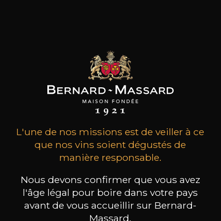
Depuis sept générations, elle reste inspirée par
les mêmes valeurs: un attachement héréditaire
à la Bourgogne, une passion instinctive des
terroirs, un respect inné des hommes et du
travail.
les clients qui ont acheté ce
produit ont également acheté
ceux-ci
L'une de nos missions est de veiller à ce
que nos vins soient dégustés de
manière responsable.
Nous devons confirmer que vous avez
l'âge légal pour boire dans votre pays
avant de vous accueillir sur Bernard-
Massard.