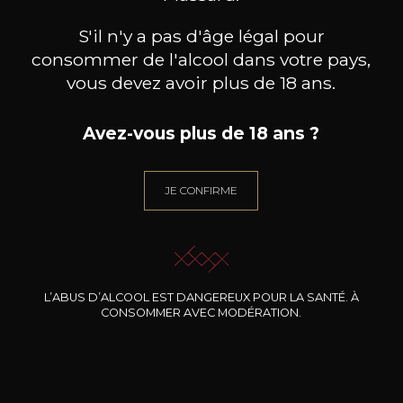
S'il n'y a pas d'âge légal pour
consommer de l'alcool dans votre pays,
vous devez avoir plus de 18 ans.
Avez-vous plus de 18 ans ?
DOMAINE J.FAIVELEY
DOMAINE J.FAIVELEY
DO
Ladoix « Les Marnes Blanches »
Bourgogne
Mercu
Côte de Beaune
2024
2024
JE CONFIRME
36
26
75cl /
75cl /
75
,48€
,85€
L’ABUS D’ALCOOL EST DANGEREUX POUR LA SANTÉ. À
CONSOMMER AVEC MODÉRATION.
BESOIN D’UN CONSEIL ?
NOTRE SOMMELIER VOUS ACCOMPAGNE