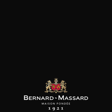
Poisson et crustacé
Viande blanche
les clients qui ont acheté ce
produit ont également acheté
ceux-ci