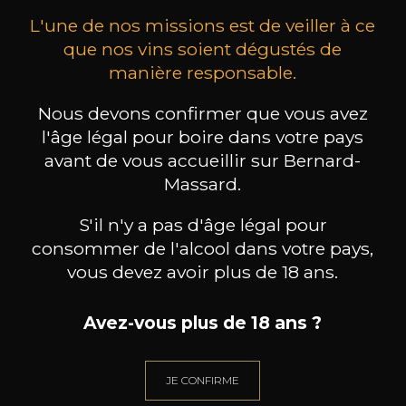
L'une de nos missions est de veiller à ce
que nos vins soient dégustés de
manière responsable.
Nous devons confirmer que vous avez
MAISON BROTTE
CHAMPAGNE DEUTZ
CH
l'âge légal pour boire dans votre pays
Esprit Côtes du Rhône
Blanc de Blancs
2023
2019
avant de vous accueillir sur Bernard-
Massard.
199
/
Produit indisponible
150cl /
75
,86€
S'il n'y a pas d'âge légal pour
consommer de l'alcool dans votre pays,
vous devez avoir plus de 18 ans.
Avez-vous plus de 18 ans ?
BESOIN D’UN CONSEIL ?
NOTRE SOMMELIER VOUS ACCOMPAGNE
JE CONFIRME