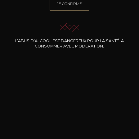
JE CONFIRME
BESOIN D’UN CONSEIL ?
NOTRE SOMMELIER VOUS ACCOMPAGNE
JE ME LAISSE GUIDER
L’ABUS D’ALCOOL EST DANGEREUX POUR LA SANTÉ. À
CONSOMMER AVEC MODÉRATION.
Nos promotions