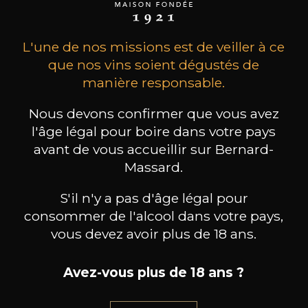
L'une de nos missions est de veiller à ce
que nos vins soient dégustés de
manière responsable.
Nous devons confirmer que vous avez
l'âge légal pour boire dans votre pays
MAISON BROTTE
CHAMPAGNE DEUTZ
CH
avant de vous accueillir sur Bernard-
Esprit Côtes du Rhône
Blanc de Blancs
Massard.
2023
2019
S'il n'y a pas d'âge légal pour
199
/
Produit indisponible
150cl /
75
consommer de l'alcool dans votre pays,
,86€
vous devez avoir plus de 18 ans.
Avez-vous plus de 18 ans ?