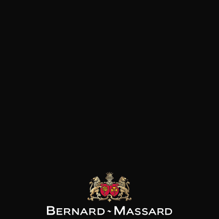
Tex mex
Gibier
Pâtes
Pizza
Plat végétarien
Fromage
Viande rouge
les clients qui ont acheté ce
produit ont également acheté
ceux-ci