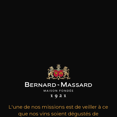
domaines du Languedoc et certainement le
plus intéressant de l’appellation Pic-Saint-Loup.
Ses vins sont l’incarnation de la minéralité et
arpentent une élégance bourguignonne tout
en présentant une concentration et un velouté
unique. Le domaine a été créé en 1995 et
l‘ascension a été fulgurante. Formé auprès des
meilleurs vignerons, Christophe Peyrus a appris
à connaître chaque parcelle de vigne, et
expérimenté les meilleures méthodes de
vinification, avec un seul but : réaliser de grands
vins en tirant le meilleur parti de ses différents
terroirs, tous cultivés en biodynamie. Chaque
cuvée avec sa personnalité propre, présente
tous les avantages des grands vins: agréables dès
leur prime jeunesse, ils se bonifient avec le
temps pour le bonheur des plus patients. Une
belle découverte.
L'une de nos missions est de veiller à ce
que nos vins soient dégustés de