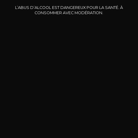
Manon
Manon
L’ABUS D’ALCOOL EST DANGEREUX POUR LA SANTÉ. À
2024
2023
CONSOMMER AVEC MODÉRATION.
23
23
75cl /
75cl /
75
,99€
,37€
BESOIN D’UN CONSEIL ?
NOTRE SOMMELIER VOUS ACCOMPAGNE
JE ME LAISSE GUIDER
Nos promotions