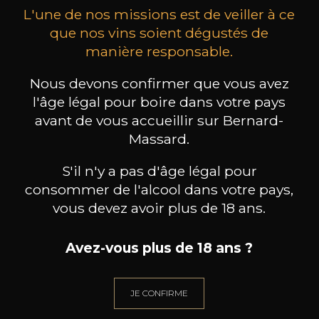
L'une de nos missions est de veiller à ce
que nos vins soient dégustés de
manière responsable.
Nous devons confirmer que vous avez
ILLUMINATI
ILLUMINATI
Pecorino
Zanna Montepulciano
Es
l'âge légal pour boire dans votre pays
D’Abruzzo CT Riserva
2024
2018
avant de vous accueillir sur Bernard-
Massard.
8
31
/
Pr
75cl /
75cl /
,72€
,59€
S'il n'y a pas d'âge légal pour
consommer de l'alcool dans votre pays,
vous devez avoir plus de 18 ans.
Avez-vous plus de 18 ans ?
BESOIN D’UN CONSEIL ?
NOTRE SOMMELIER VOUS ACCOMPAGNE
JE CONFIRME
JE ME LAISSE GUIDER