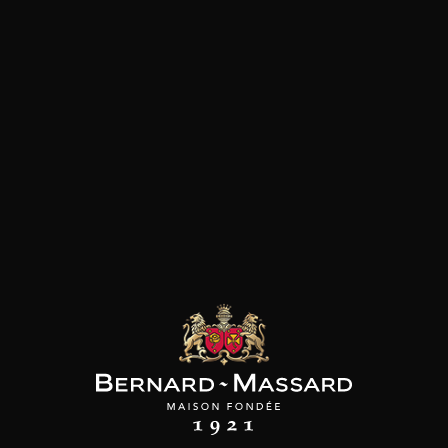
Fruité
les clients qui ont acheté ce
produit ont également acheté
ceux-ci