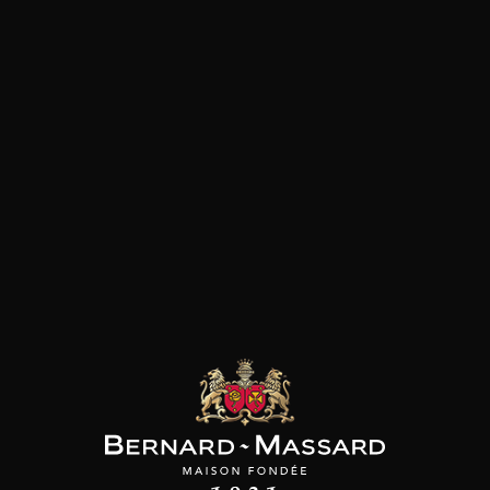
Pâtes
Pizza
Plat végétarien
Viande rouge
les clients qui ont acheté ce
produit ont également acheté
ceux-ci