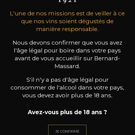
L'une de nos missions est de veiller à ce
que nos vins soient dégustés de
manière responsable.
Nous devons confirmer que vous avez
l'âge légal pour boire dans votre pays
MAISON BROTTE
CHAMPAGNE DEUTZ
CH
Esprit Côtes du Rhône
Blanc de Blancs
avant de vous accueillir sur Bernard-
2023
2019
Massard.
199
/
Produit indisponible
S'il n'y a pas d'âge légal pour
150cl /
75
,86€
consommer de l'alcool dans votre pays,
vous devez avoir plus de 18 ans.
Avez-vous plus de 18 ans ?
BESOIN D’UN CONSEIL ?
JE CONFIRME
NOTRE SOMMELIER VOUS ACCOMPAGNE