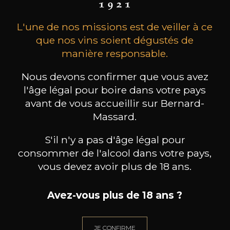
L'une de nos missions est de veiller à ce
que nos vins soient dégustés de
manière responsable.
Nous devons confirmer que vous avez
l'âge légal pour boire dans votre pays
MAISON BROTTE
CHAMPAGNE DEUTZ
CH
avant de vous accueillir sur Bernard-
Esprit Côtes du Rhône
Blanc de Blancs
2023
2019
Massard.
199
/
Produit indisponible
S'il n'y a pas d'âge légal pour
150cl /
75
,86€
consommer de l'alcool dans votre pays,
vous devez avoir plus de 18 ans.
Avez-vous plus de 18 ans ?
BESOIN D’UN CONSEIL ?
JE CONFIRME