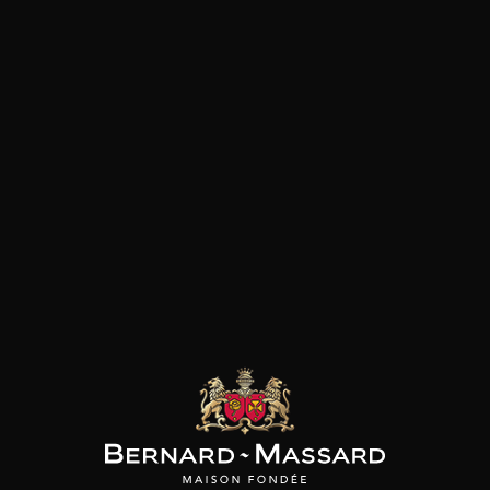
Pâtes
Pizza
Plat végétarien
Fromage
Viande rouge
les clients qui ont acheté ce
produit ont également acheté
ceux-ci