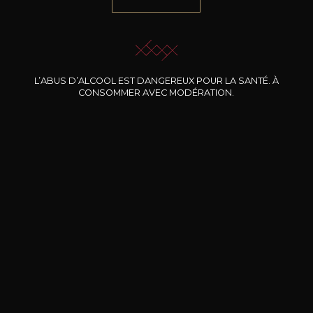
NOTRE SOMMELIER VOUS ACCOMPAGNE
JE ME LAISSE GUIDER
L’ABUS D’ALCOOL EST DANGEREUX POUR LA SANTÉ. À
CONSOMMER AVEC MODÉRATION.
Nos promotions