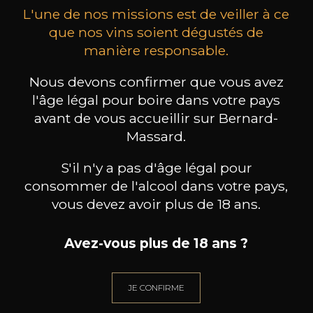
L'une de nos missions est de veiller à ce
que nos vins soient dégustés de
manière responsable.
Nous devons confirmer que vous avez
MAISON BROTTE
CHAMPAGNE DEUTZ
CH
Esprit Côtes du Rhône
Blanc de Blancs
l'âge légal pour boire dans votre pays
2023
2019
avant de vous accueillir sur Bernard-
Massard.
199
/
Produit indisponible
150cl /
75
,86€
S'il n'y a pas d'âge légal pour
consommer de l'alcool dans votre pays,
vous devez avoir plus de 18 ans.
Avez-vous plus de 18 ans ?
BESOIN D’UN CONSEIL ?
NOTRE SOMMELIER VOUS ACCOMPAGNE
JE CONFIRME
JE ME LAISSE GUIDER