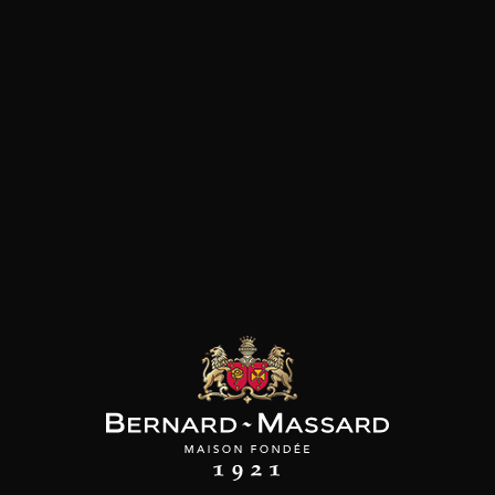
Viande rouge
les clients qui ont acheté ce
produit ont également acheté
ceux-ci