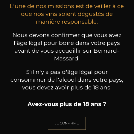
L'une de nos missions est de veiller à ce
que nos vins soient dégustés de
manière responsable.
Nous devons confirmer que vous avez
MAISON BROTTE
CHAMPAGNE DEUTZ
CH
Esprit Côtes du Rhône
Blanc de Blancs
l'âge légal pour boire dans votre pays
2023
2019
avant de vous accueillir sur Bernard-
Massard.
199
/
Produit indisponible
150cl /
75
,86€
S'il n'y a pas d'âge légal pour
consommer de l'alcool dans votre pays,
vous devez avoir plus de 18 ans.
Avez-vous plus de 18 ans ?
BESOIN D’UN CONSEIL ?
NOTRE SOMMELIER VOUS ACCOMPAGNE
JE CONFIRME
JE ME LAISSE GUIDER