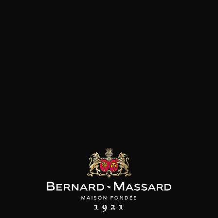
Viande rouge
les clients qui ont acheté ce
produit ont également acheté
ceux-ci