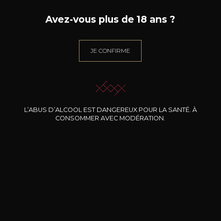
199
/
Produit indisponible
Avez-vous plus de 18 ans ?
150cl /
75
,86€
JE CONFIRME
BESOIN D’UN CONSEIL ?
NOTRE SOMMELIER VOUS ACCOMPAGNE
L’ABUS D’ALCOOL EST DANGEREUX POUR LA SANTÉ. À
CONSOMMER AVEC MODÉRATION.
JE ME LAISSE GUIDER
Nos promotions