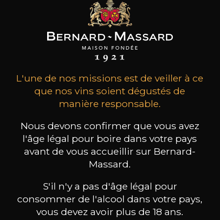
ceux-ci
L'une de nos missions est de veiller à ce
que nos vins soient dégustés de
manière responsable.
Nous devons confirmer que vous avez
l'âge légal pour boire dans votre pays
avant de vous accueillir sur Bernard-
Massard.
S'il n'y a pas d'âge légal pour
MAISON BROTTE
CHAMPAGNE DEUTZ
CH
consommer de l'alcool dans votre pays,
Esprit Côtes du Rhône
Blanc de Blancs
vous devez avoir plus de 18 ans.
2023
2019