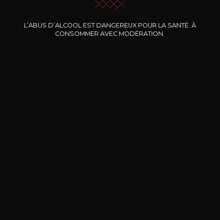
Nos promotions
L’ABUS D’ALCOOL EST DANGEREUX POUR LA SANTÉ. À
CONSOMMER AVEC MODÉRATION.
DOMAINE CLOS DES
BERNARD-MASSARD
CHÂ
ROCHERS
Pinot Noir Rosé MN AOP
La Petite Fleur des Rochers
2024