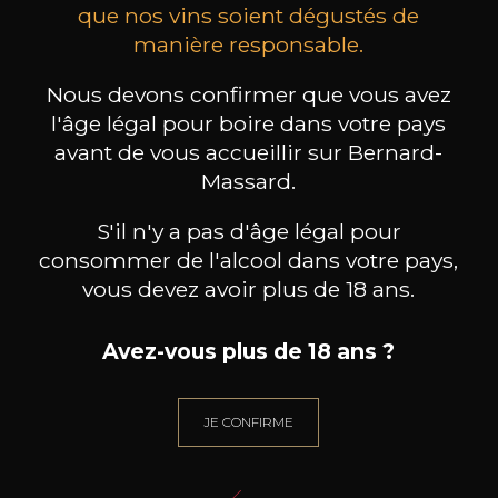
que nos vins soient dégustés de
manière responsable.
MAISON BROTTE
CHAMPAGNE DEUTZ
CH
Esprit Côtes du Rhône
Blanc de Blancs
Nous devons confirmer que vous avez
2023
2019
l'âge légal pour boire dans votre pays
199
/
Produit indisponible
avant de vous accueillir sur Bernard-
150cl /
75
,86€
Massard.
S'il n'y a pas d'âge légal pour
consommer de l'alcool dans votre pays,
vous devez avoir plus de 18 ans.
BESOIN D’UN CONSEIL ?
Avez-vous plus de 18 ans ?
NOTRE SOMMELIER VOUS ACCOMPAGNE
JE ME LAISSE GUIDER
JE CONFIRME