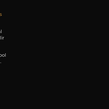
s
BESOIN D’UN CONSEIL ?
NOTRE SOMMELIER VOUS ACCOMPAGNE
l
ir
JE ME LAISSE GUIDER
ool
.