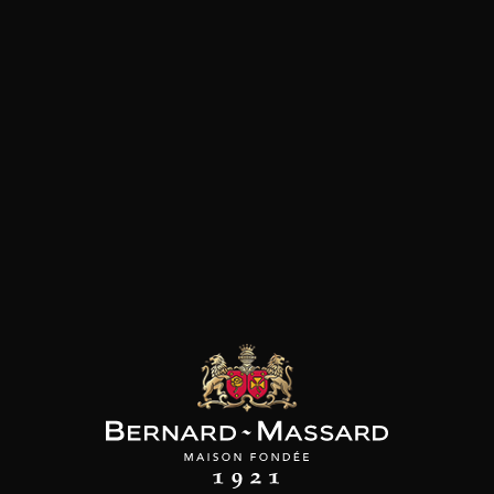
SON BROTTE
CHAMPAGNE DEUTZ
CHAMPAGNE DEUTZ
 Côtes du Rhône
Blanc de Blancs
Blanc de Blancs
2023
2019
2020
98
/
150cl /
199
t indisponible
75cl /
,56€
,86€