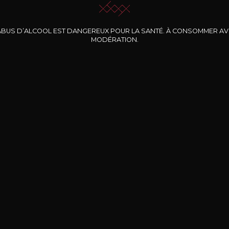
ABUS D’ALCOOL EST DANGEREUX POUR LA SANTÉ. À CONSOMMER A
MODÉRATION.
INE CLOS DES
BERNARD-MASSARD
CHÂTEAU DE
ROCHERS
PIBARNON
Pinot Noir Rosé MN
AOP
etite Fleur des
Bandol Rosé
ochers Rosé
2024
2024
2024
cl /
17
,04
75cl /
13
,40
75cl /
34
,75
15
12
31
,34€
,06€
,27€
Livraison Gratuite
Sécurisé
Livrais
À partir de 200€ d’achat
e 100% sécurisé
Sur votre lieu de tr