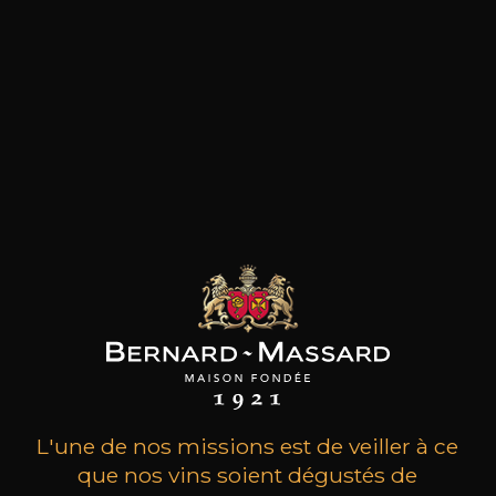
Petit village d'environ 200 habitants en pays
Catalan, Calce est le terrain de jeu de
prédilection de tout vigneron ! Un paysage
rocheux, vallonné et dramatique d'une beauté
saisissante, sculpté par la Tramontane et niché
au pied des Pyrénées aux neiges éternelles, à
une dizaine de kilomètres au nord-ouest de
Perpignan et à moins d’une trentaine de
minutes de la frontière espagnole. Le Domaine
de l’Horizon est le rêve de Thomas Teibert, un
vigneron charismatique et expérimenté
d’origine allemande. C’est lors de sa rencontre
avec le célèbre Gérard Gauby en 2005 que
l’Épiphanie se produit : c’est sur le terroir de
Calce qu’il allait prendre racine et y faire son
propre vin !
L'une de nos missions est de veiller à ce
que nos vins soient dégustés de