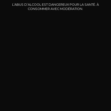
L’Horizon
L’Esprit de l’Horizon
L’ABUS D’ALCOOL EST DANGEREUX POUR LA SANTÉ. À
2018
2022
CONSOMMER AVEC MODÉRATION.
44
24
75cl /
75cl /
7
,46€
,17€
BESOIN D’UN CONSEIL ?
NOTRE SOMMELIER VOUS ACCOMPAGNE
JE ME LAISSE GUIDER
Nos promotions