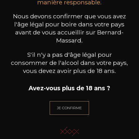
les clients qui ont acheté ce
manière responsable.
produit ont également acheté
Nous devons confirmer que vous avez
ceux-ci
l'âge légal pour boire dans votre pays
avant de vous accueillir sur Bernard-
Massard.
S'il n'y a pas d'âge légal pour
consommer de l'alcool dans votre pays,
vous devez avoir plus de 18 ans.
Avez-vous plus de 18 ans ?
JE CONFIRME
DOMAINE L'HORIZON
DOMAINE L'HORIZON
DO