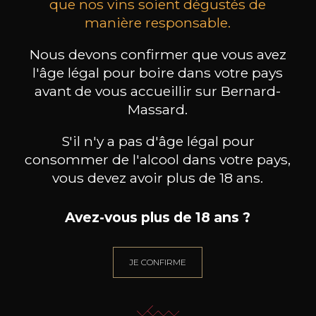
que nos vins soient dégustés de
manière responsable.
CHAMPAGNE DEUTZ
CHAMPAGNE DEUTZ
CH
Blanc de Blancs
Blanc de Blancs
2020
2019
Nous devons confirmer que vous avez
l'âge légal pour boire dans votre pays
98
199
avant de vous accueillir sur Bernard-
75cl /
150cl /
75c
,56€
,86€
Massard.
S'il n'y a pas d'âge légal pour
consommer de l'alcool dans votre pays,
vous devez avoir plus de 18 ans.
BESOIN D’UN CONSEIL ?
Avez-vous plus de 18 ans ?
NOTRE SOMMELIER VOUS ACCOMPAGNE
JE ME LAISSE GUIDER
JE CONFIRME