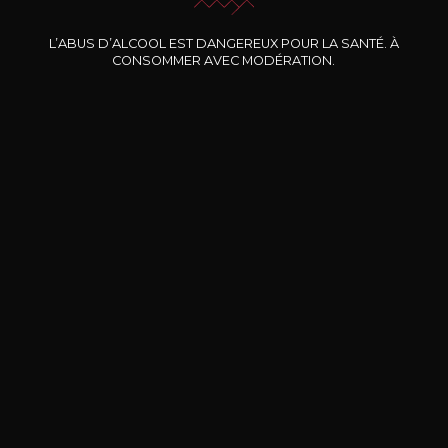
Nos promotions
L’ABUS D’ALCOOL EST DANGEREUX POUR LA SANTÉ. À
CONSOMMER AVEC MODÉRATION.
DOMAINE CLOS DES
BERNARD-MASSARD
CHÂ
ROCHERS
Pinot Noir Rosé MN AOP
La Petite Fleur des Rochers
2024
Rosé