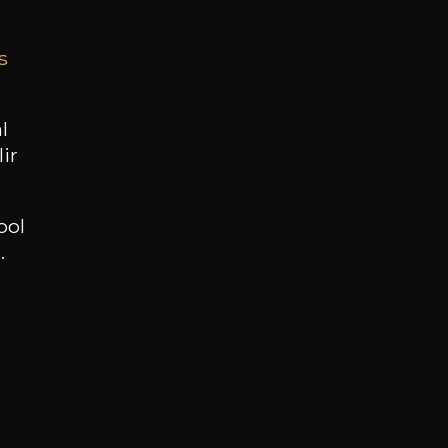
s
BESOIN D’UN CONSEIL ?
NOTRE SOMMELIER VOUS ACCOMPAGNE
l
ir
JE ME LAISSE GUIDER
ool
.