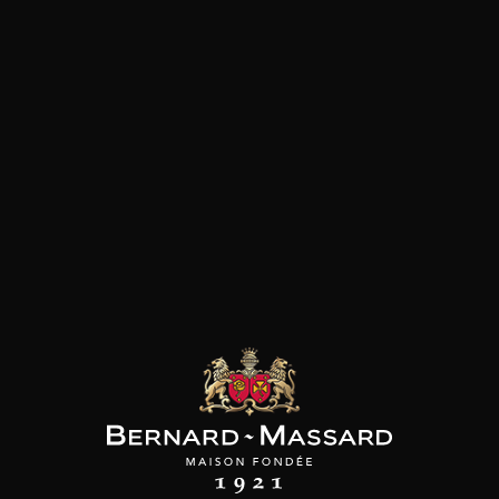
AINE JOBLOT
DOMAINE JOBLOT
DOMAINE JOBLOT
ervoisine 1er Cru
Givry 1er Cru
Givry « Cellier aux
Mademoiselle
Moines » 1er Cru
2024
2024
2024
46
46
46
/
75cl /
75cl /
,74€
,74€
,74€