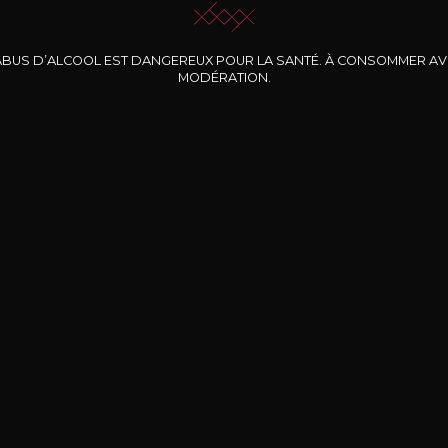
ABUS D’ALCOOL EST DANGEREUX POUR LA SANTÉ. À CONSOMMER A
MODÉRATION.
INE CLOS DES
BERNARD-MASSARD
CHÂTEAU DE
ROCHERS
PIBARNON
Pinot Noir Rosé MN
AOP
etite Fleur des
Bandol Rosé
ochers Rosé
2024
2024
2024
cl /
17
,04
75cl /
13
,40
75cl /
34
,75
15
12
31
,34€
,06€
,27€
Livraison Gratuite
Sécurisé
Livrais
À partir de 200€ d’achat
e 100% sécurisé
Sur votre lieu de tr