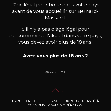
l'âge légal pour boire dans votre pays
avant de vous accueillir sur Bernard-
Massard.
S'il n'y a pas d'âge légal pour
consommer de l'alcool dans votre pays,
vous devez avoir plus de 18 ans.
Avez-vous plus de 18 ans ?
JE CONFIRME
CHÂTEAU REVELETTE
CHÂTEAU REVELETTE
CH
Le Grand Rouge
Le Grand Blanc
2022
2023
32
32
L’ABUS D’ALCOOL EST DANGEREUX POUR LA SANTÉ. À
75cl /
75cl /
75
,64€
,64€
CONSOMMER AVEC MODÉRATION.