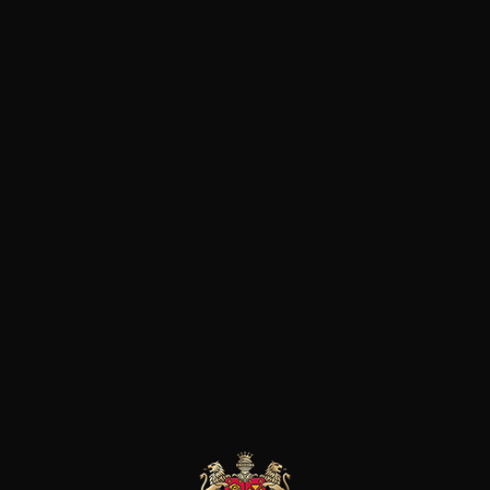
d‘un terroir exceptionnel, le 
fins et élégants et un sol de g
donnant un style plus en puiss
vins atteignent un rare niveau 
de vendanges mûres et fineme
possèdent un velouté séducte
grand maîtrise.