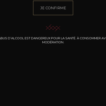
JE CONFIRME
ABUS D’ALCOOL EST DANGEREUX POUR LA SANTÉ. À CONSOMMER A
MODÉRATION.
INE CLOS DES
BERNARD-MASSARD
CHÂTEAU DE
ROCHERS
PIBARNON
Pinot Noir Rosé MN
AOP
etite Fleur des
Bandol Rosé
ochers Rosé
2024
2024
2024
cl /
17
,04
75cl /
13
,40
75cl /
34
,75
15
12
31
,34€
,06€
,27€