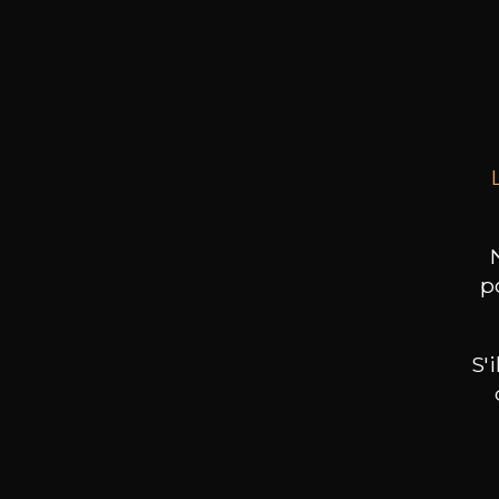
CHÂT
75cl
p
S'