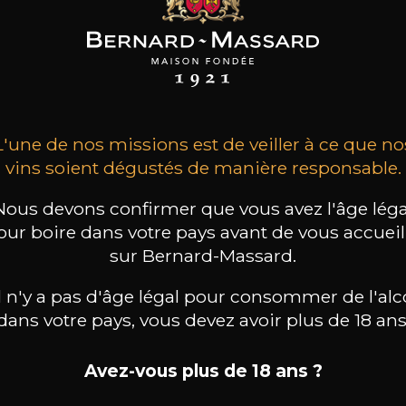
EAU DU CEDRE
CHÂTEAU DU CEDRE
CHÂTEAU DU CEDRE
Extra Libre
Cahors Cèdre Héritage
Cahors
Malbec
2023
2022
2022
17
9
17
 /
75cl /
75cl /
,67€
,69€
,39€
L'une de nos missions est de veiller à ce que no
vins soient dégustés de manière responsable.
Nous devons confirmer que vous avez l'âge léga
our boire dans votre pays avant de vous accueill
sur Bernard-Massard.
il n'y a pas d'âge légal pour consommer de l'alc
dans votre pays, vous devez avoir plus de 18 ans
Avez-vous plus de 18 ans ?