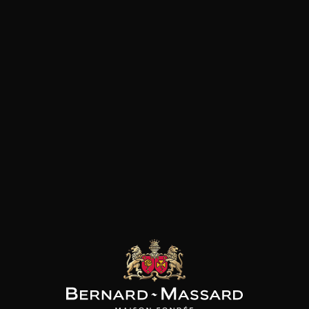
dévouement à leur métier les pousse à
redécouvrir les connaissances, les traditions et
les anciens arts de la vigne de leurs ancêtres. Il
est important de comprendre comment chaque
génération de la famille Parusso a eu un impact
sur le domaine viticole qui existe aujourd'hui. En
1901, Gaspare Parusso a acheté la parcelle de
Mariondino, le ﬁrst vignoble acheté par la famille
Parusso. Quelques années plus tard, en 1925, la
famille a acquis la ferme "Rovella" où leur cave
s'élève maintenant au-dessus du vignoble
Rocche. En 1971, le fils de Gaspare, Armando, a
commencé à produire à partir de ses propres
raisins sous l'étiquette de la famille Parusso et
lorsque son fils Marco a ﬁnis l'école d'œnologie à
Alba en 1986, il a rejoint Armando chez Parusso,
et ils ont continué à produire du vin ensemble.
Trois ans plus tard, en 1989, Armando a acheté le
vignoble Munie dans le hameau de Bussia.
L'histoire de la famille Parusso a évolué pendant
120 ans, passant d'une famille d'agriculteurs à