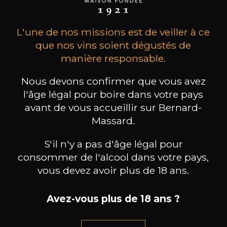
une famille de vignerons. Les vins Parusso
continuent d'obtenir une renommée
L'une de nos missions est de veiller à ce
internationale tout en restant fidèles à la
que nos vins soient dégustés de
tradition, aux valeurs familiales et, en fin de
compte, au respect de la terre qui appartient à
manière responsable.
la famille depuis plus de 100 ans.
Nous devons confirmer que vous avez
l'âge légal pour boire dans votre pays
avant de vous accueillir sur Bernard-
les clients qui ont acheté ce
Massard.
produit ont également acheté
S'il n'y a pas d'âge légal pour
ceux-ci
consommer de l'alcool dans votre pays,
vous devez avoir plus de 18 ans.
Avez-vous plus de 18 ans ?