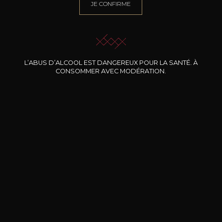
JE CONFIRME
L’ABUS D’ALCOOL EST DANGEREUX POUR LA SANTÉ. À
CONSOMMER AVEC MODÉRATION.
ARMANDO PARUSSO
ARMANDO PARUSSO
AR
Barolo « Mariondino »
Langhe Nebiolo DOC
2020
2023
87
23
75cl /
75cl /
7
,75€
,34€