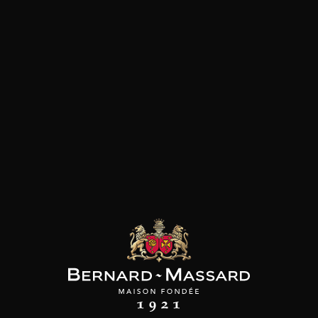
Viande rouge
les clients qui ont acheté ce
produit ont également acheté
ceux-ci