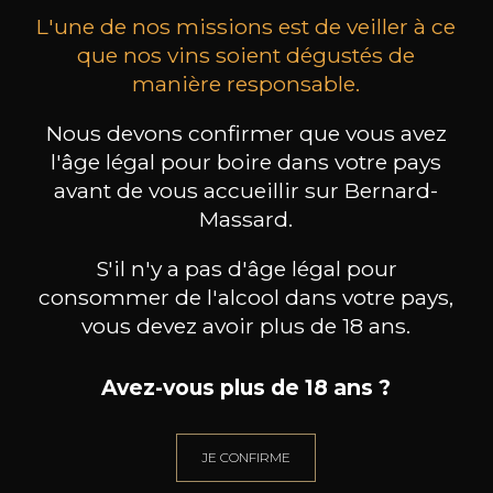
L'une de nos missions est de veiller à ce
que nos vins soient dégustés de
manière responsable.
Nous devons confirmer que vous avez
CHÂTEAU DE LA
CHÂTEAU DE LA
COMMANDERIE
COMMANDERIE
l'âge légal pour boire dans votre pays
Lalande-de-Pomerol
Lalande-de-Pomerol
L
avant de vous accueillir sur Bernard-
2022
2019
Massard.
18
18
75cl /
75cl /
75
,66€
,66€
S'il n'y a pas d'âge légal pour
consommer de l'alcool dans votre pays,
vous devez avoir plus de 18 ans.
Avez-vous plus de 18 ans ?
BESOIN D’UN CONSEIL ?
NOTRE SOMMELIER VOUS ACCOMPAGNE
JE CONFIRME
JE ME LAISSE GUIDER