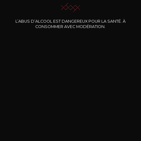
L’ABUS D’ALCOOL EST DANGEREUX POUR LA SANTÉ. À
Nos promotions
CONSOMMER AVEC MODÉRATION.
DOMAINE CLOS DES
BERNARD-MASSARD
CHÂ