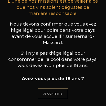
L'une de nos missions est de veiller à ce
que nos vins soient dégustés de
manière responsable.
LA JULIENNE "LES
LA JULIENNE "LES
L
Nous devons confirmer que vous avez
GENDRES"
GENDRES"
La Gloire de Mon Père
Domaine Albert de Conti La
Domain
l'âge légal pour boire dans votre pays
Vigne d’Albert
2023
2023
avant de vous accueillir sur Bernard-
14
12
Massard.
75cl /
75cl /
75
,27€
,26€
S'il n'y a pas d'âge légal pour
consommer de l'alcool dans votre pays,
vous devez avoir plus de 18 ans.
Avez-vous plus de 18 ans ?
BESOIN D’UN CONSEIL ?
NOTRE SOMMELIER VOUS ACCOMPAGNE
JE CONFIRME
JE ME LAISSE GUIDER