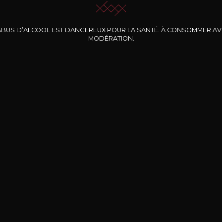
ABUS D’ALCOOL EST DANGEREUX POUR LA SANTÉ. À CONSOMMER A
MODÉRATION.
INE CLOS DES
BERNARD-MASSARD
CHÂTEAU DE
ROCHERS
PIBARNON
Pinot Noir Rosé MN
AOP
etite Fleur des
Bandol Rosé
ochers Rosé
2024
2024
2024
cl /
17
,04
75cl /
13
,40
75cl /
34
,75
15
12
31
,34€
,06€
,27€
Livraison Gratuite
Sécurisé
Livrais
À partir de 200€ d’achat
e 100% sécurisé
Sur votre lieu de tr