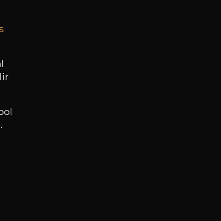
s
BESOIN D’UN CONSEIL ?
NOTRE SOMMELIER VOUS ACCOMPAGNE
l
ir
JE ME LAISSE GUIDER
ool
.