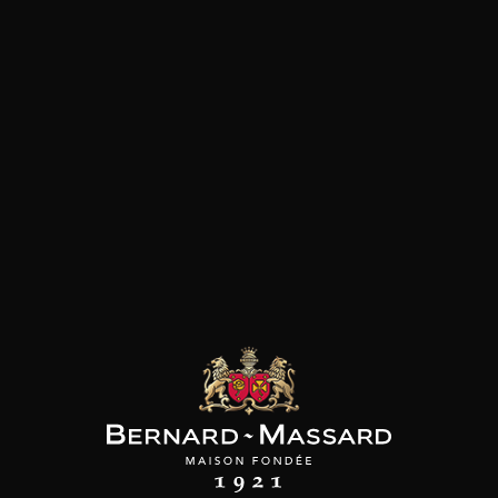
SON BROTTE
CHAMPAGNE DEUTZ
CHAMPAGNE DEUTZ
 Côtes du Rhône
Blanc de Blancs
Blanc de Blancs
2023
2019
2020
98
/
150cl /
199
t indisponible
75cl /
,56€
,86€