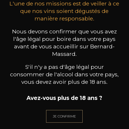
L'une de nos missions est de veiller à ce
que nos vins soient dégustés de
manière responsable.
COMANDO G
COMANDO G
Nous devons confirmer que vous avez
La Bruja de Rozas
La Bruja de Rozas
l'âge légal pour boire dans votre pays
2024
2023
avant de vous accueillir sur Bernard-
22
22
Massard.
75cl /
75cl /
7
,82€
,82€
S'il n'y a pas d'âge légal pour
consommer de l'alcool dans votre pays,
vous devez avoir plus de 18 ans.
Avez-vous plus de 18 ans ?
BESOIN D’UN CONSEIL ?
NOTRE SOMMELIER VOUS ACCOMPAGNE
JE CONFIRME
JE ME LAISSE GUIDER