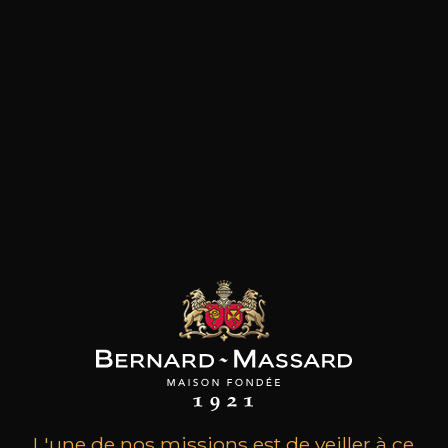
les clients qui ont acheté ce
produit ont également acheté
ceux-ci
L'une de nos missions est de veiller à ce