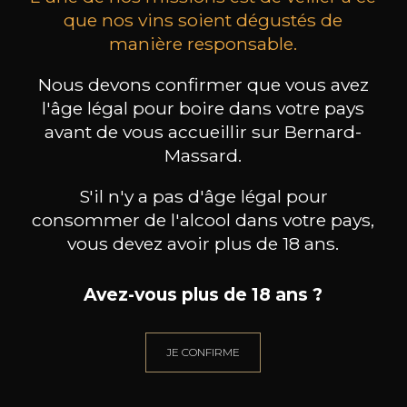
que nos vins soient dégustés de
manière responsable.
MAISON BROTTE
CHAMPAGNE DEUTZ
CH
Esprit Côtes du Rhône
Blanc de Blancs
Nous devons confirmer que vous avez
2023
2019
l'âge légal pour boire dans votre pays
avant de vous accueillir sur Bernard-
199
/
Produit indisponible
150cl /
75
Massard.
,86€
S'il n'y a pas d'âge légal pour
consommer de l'alcool dans votre pays,
vous devez avoir plus de 18 ans.
BESOIN D’UN CONSEIL ?
Avez-vous plus de 18 ans ?
NOTRE SOMMELIER VOUS ACCOMPAGNE
JE CONFIRME
JE ME LAISSE GUIDER