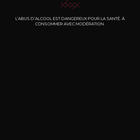
Nos promotions
L’ABUS D’ALCOOL EST DANGEREUX POUR LA SANTÉ. À
CONSOMMER AVEC MODÉRATION.
DOMAINE CLOS DES
BERNARD-MASSARD
CHÂ
ROCHERS
Pinot Noir Rosé MN AOP