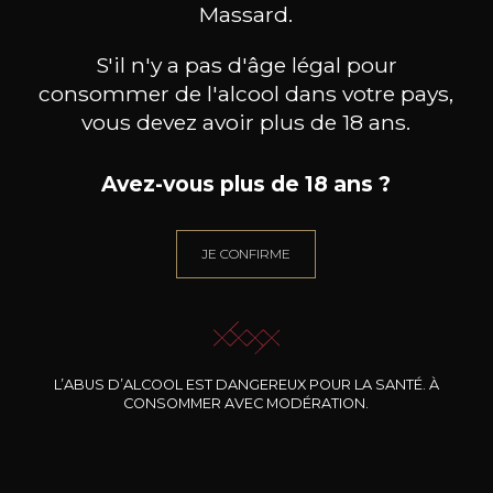
Massard.
S'il n'y a pas d'âge légal pour
consommer de l'alcool dans votre pays,
vous devez avoir plus de 18 ans.
Avez-vous plus de 18 ans ?
DOMAINE CLOS DES
DOMAINE CLOS DES
DO
ROCHERS
ROCHERS
JE CONFIRME
Prototype Chardonnay
Petite Fleur des Rochers
Pinot 
Sauvignon Blanc
2024
2025
39
20
75cl /
75cl /
7
,90€
,46€
L’ABUS D’ALCOOL EST DANGEREUX POUR LA SANTÉ. À
CONSOMMER AVEC MODÉRATION.