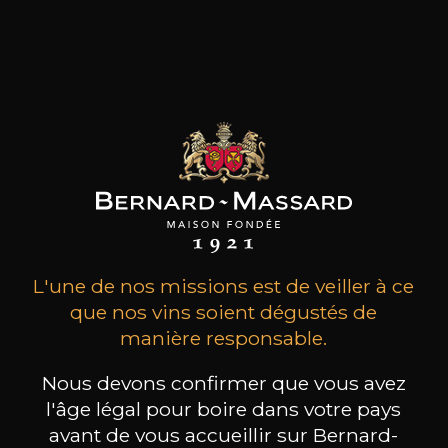
d’une pureté unique. Précurseur des petits
rendements, des vendanges sélectives à la main
et d’une approche raisonnée de la viticulture, le
domaine Clos des Rochers exploite plus de 35
différentes parcelles dans des terroirs très variés
à dominante calcaire.
les clients qui ont acheté ce
produit ont également acheté
ceux-ci
L'une de nos missions est de veiller à ce
que nos vins soient dégustés de
manière responsable.
Nous devons confirmer que vous avez
l'âge légal pour boire dans votre pays
avant de vous accueillir sur Bernard-