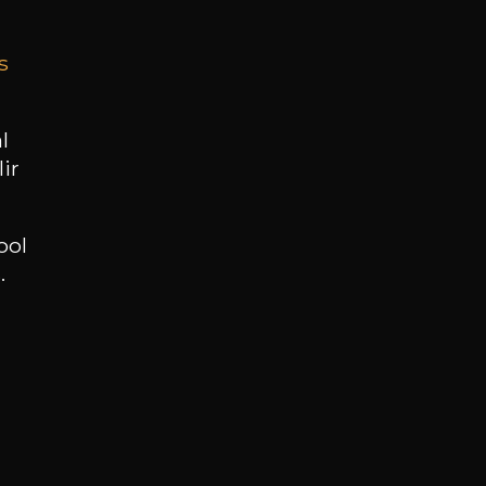
s
BESOIN D’UN CONSEIL ?
NOTRE SOMMELIER VOUS ACCOMPAGNE
l
ir
JE ME LAISSE GUIDER
ool
.