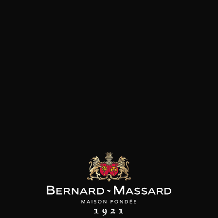
SON BROTTE
CHAMPAGNE DEUTZ
CHAMPAGNE DEUTZ
 Côtes du Rhône
Blanc de Blancs
Blanc de Blancs
2023
2019
2020
98
/
150cl /
199
t indisponible
75cl /
,56€
,86€