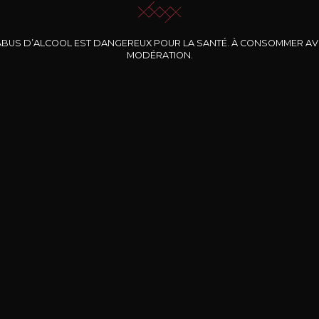
ABUS D’ALCOOL EST DANGEREUX POUR LA SANTÉ. À CONSOMMER A
MODÉRATION.
INE CLOS DES
BERNARD-MASSARD
CHÂTEAU DE
ROCHERS
PIBARNON
Pinot Noir Rosé MN
AOP
etite Fleur des
Bandol Rosé
ochers Rosé
2024
2024
2024
cl /
17
,04
75cl /
13
,40
75cl /
34
,75
15
12
31
,34€
,06€
,27€
Livraison Gratuite
Sécurisé
Livrais
À partir de 200€ d’achat
e 100% sécurisé
Sur votre lieu de tr