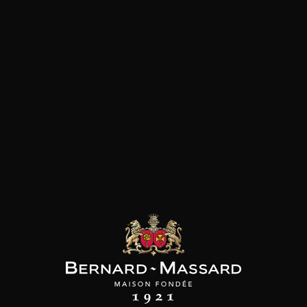
PAGNE DEUTZ
CHAMPAGNE DEUTZ
CHAMPAGNE DEUTZ
nc de Blancs
Blanc de Blancs
Amour de Deutz
2020
2019
2015
98
150cl /
75cl /
199
210
/
,56€
,86€
,39€