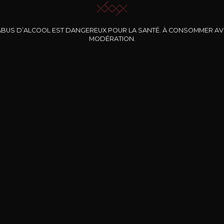
ABUS D’ALCOOL EST DANGEREUX POUR LA SANTÉ. À CONSOMMER A
MODÉRATION.
INE CLOS DES
BERNARD-MASSARD
CHÂTEAU DE
ROCHERS
PIBARNON
Pinot Noir Rosé MN
AOP
etite Fleur des
Bandol Rosé
ochers Rosé
2024
2024
2024
cl /
17
,04
75cl /
13
,40
75cl /
34
,75
15
12
31
,34€
,06€
,27€
Livraison Gratuite
Sécurisé
Livrais
À partir de 200€ d’achat
e 100% sécurisé
Sur votre lieu de tr