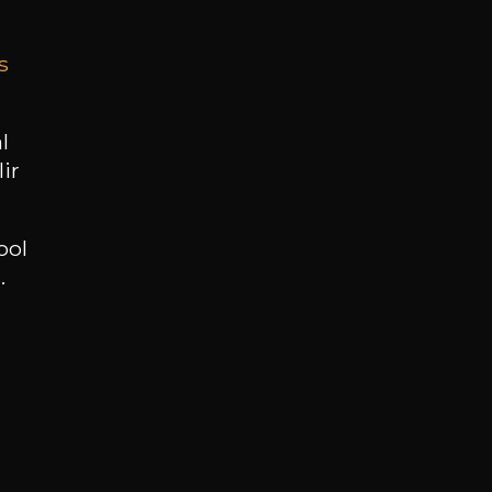
s
BESOIN D’UN CONSEIL ?
NOTRE SOMMELIER VOUS ACCOMPAGNE
l
ir
JE ME LAISSE GUIDER
ool
.