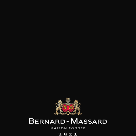
Plat végétarien
Poisson et crustacé
Viande blanche
les clients qui ont acheté ce
produit ont également acheté
ceux-ci