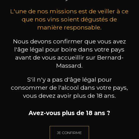
L'une de nos missions est de veiller à ce
que nos vins soient dégustés de
manière responsable.
Nous devons confirmer que vous avez
MAISON BROTTE
CHAMPAGNE DEUTZ
CH
l'âge légal pour boire dans votre pays
Esprit Côtes du Rhône
Blanc de Blancs
avant de vous accueillir sur Bernard-
2023
2019
Massard.
199
/
Produit indisponible
150cl /
75
,86€
S'il n'y a pas d'âge légal pour
consommer de l'alcool dans votre pays,
vous devez avoir plus de 18 ans.
Avez-vous plus de 18 ans ?
BESOIN D’UN CONSEIL ?
NOTRE SOMMELIER VOUS ACCOMPAGNE
JE CONFIRME