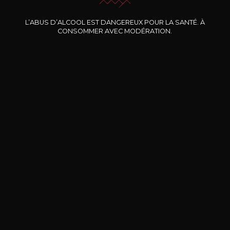
Nos promotions
L’ABUS D’ALCOOL EST DANGEREUX POUR LA SANTÉ. À
CONSOMMER AVEC MODÉRATION.
DOMAINE CLOS DES
BERNARD-MASSARD
CHÂ
ROCHERS
Pinot Noir Rosé MN AOP
La Petite Fleur des Rochers
2024
Rosé