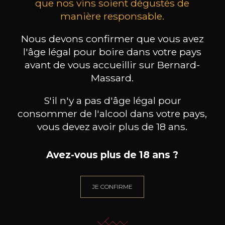
que nos vins soient dégustés de
manière responsable.
MAISON BROTTE
CHAMPAGNE DEUTZ
CH
Esprit Côtes du Rhône
Blanc de Blancs
2023
2019
Nous devons confirmer que vous avez
l'âge légal pour boire dans votre pays
199
/
Produit indisponible
avant de vous accueillir sur Bernard-
150cl /
75
,86€
Massard.
S'il n'y a pas d'âge légal pour
consommer de l'alcool dans votre pays,
vous devez avoir plus de 18 ans.
BESOIN D’UN CONSEIL ?
Avez-vous plus de 18 ans ?
NOTRE SOMMELIER VOUS ACCOMPAGNE
JE ME LAISSE GUIDER
JE CONFIRME