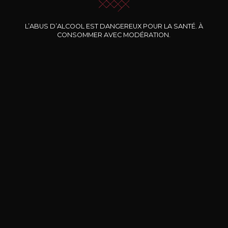
Nos promotions
L’ABUS D’ALCOOL EST DANGEREUX POUR LA SANTÉ. À
CONSOMMER AVEC MODÉRATION.
DOMAINE CLOS DES
BERNARD-MASSARD
CHÂ
ROCHERS
Pinot Noir Rosé MN AOP
La Petite Fleur des Rochers
2024