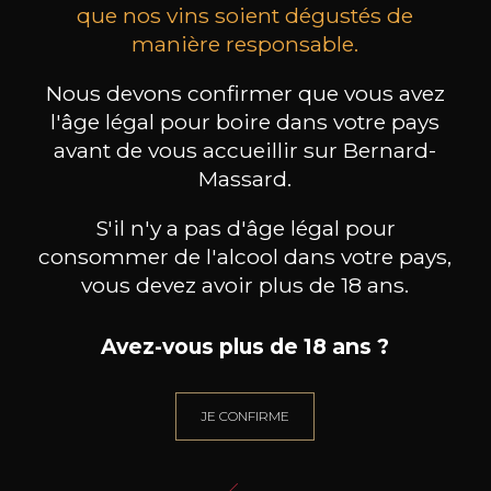
que nos vins soient dégustés de
manière responsable.
PEDRO PARRA
PEDRO PARRA
Miles
Newk
Nous devons confirmer que vous avez
2023
2023
l'âge légal pour boire dans votre pays
70
70
avant de vous accueillir sur Bernard-
75cl /
75cl /
75
,20€
,20€
Massard.
S'il n'y a pas d'âge légal pour
consommer de l'alcool dans votre pays,
vous devez avoir plus de 18 ans.
BESOIN D’UN CONSEIL ?
Avez-vous plus de 18 ans ?
NOTRE SOMMELIER VOUS ACCOMPAGNE
JE ME LAISSE GUIDER
JE CONFIRME