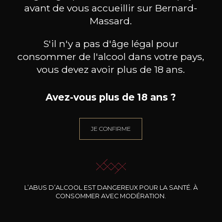
avant de vous accueillir sur Bernard-
Massard.
S'il n'y a pas d'âge légal pour
consommer de l'alcool dans votre pays,
vous devez avoir plus de 18 ans.
Avez-vous plus de 18 ans ?
JE CONFIRME
HEYMANN-LÖWENSTEIN
HEYMANN-LÖWENSTEIN
HEY
Uhlen Blaufüsser Lay
Uhlen Roth Lay
2023
2023
57
62
75cl /
75cl /
75
,00€
,70€
L’ABUS D’ALCOOL EST DANGEREUX POUR LA SANTÉ. À
CONSOMMER AVEC MODÉRATION.