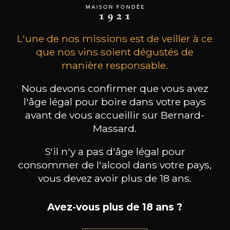
L'une de nos missions est de veiller à ce
que nos vins soient dégustés de
manière responsable.
Nous devons confirmer que vous avez
l'âge légal pour boire dans votre pays
avant de vous accueillir sur Bernard-
DOMAINE JABOULET
DOMAINE JABOULET
DO
Condrieu « Les Grands
Crozes-Hermitage « Les Jalets »
Côtes
Massard.
Amandiers »
2023
2022
S'il n'y a pas d'âge légal pour
93
19
consommer de l'alcool dans votre pays,
75cl /
75cl /
,60€
,31€
vous devez avoir plus de 18 ans.
Avez-vous plus de 18 ans ?