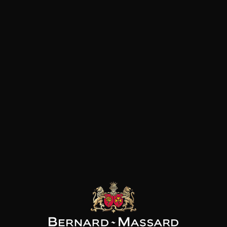
Volaille
Culture
bio
les clients qui ont acheté ce
produit ont également acheté
ceux-ci