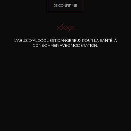
JE CONFIRME
BESOIN D’UN CONSEIL ?
NOTRE SOMMELIER VOUS ACCOMPAGNE
JE ME LAISSE GUIDER
L’ABUS D’ALCOOL EST DANGEREUX POUR LA SANTÉ. À
CONSOMMER AVEC MODÉRATION.
Nos promotions