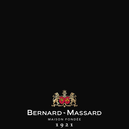
Volaille
Fromage
les clients qui ont acheté ce
produit ont également acheté
ceux-ci