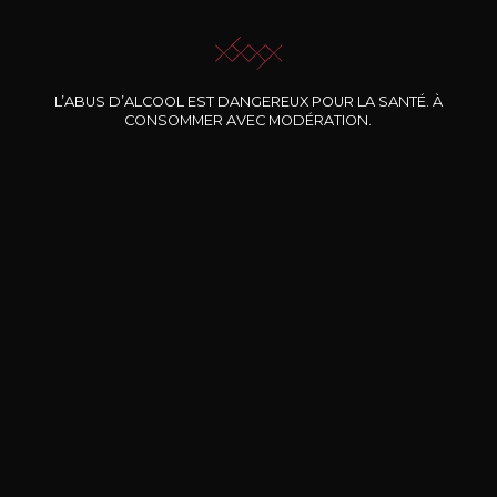
JE ME LAISSE GUIDER
L’ABUS D’ALCOOL EST DANGEREUX POUR LA SANTÉ. À
CONSOMMER AVEC MODÉRATION.
Nos promotions