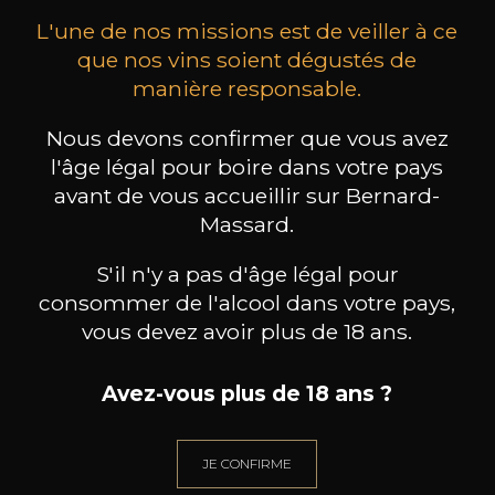
L'une de nos missions est de veiller à ce
que nos vins soient dégustés de
manière responsable.
Nous devons confirmer que vous avez
CALVEZ-BOBINET
CALVEZ-BOBINET
C
l'âge légal pour boire dans votre pays
Poil de Lièvre
Ruben
2023
2021
avant de vous accueillir sur Bernard-
Massard.
20
20
75cl /
75cl /
75
,52€
,52€
S'il n'y a pas d'âge légal pour
consommer de l'alcool dans votre pays,
vous devez avoir plus de 18 ans.
Avez-vous plus de 18 ans ?
BESOIN D’UN CONSEIL ?
NOTRE SOMMELIER VOUS ACCOMPAGNE
JE CONFIRME