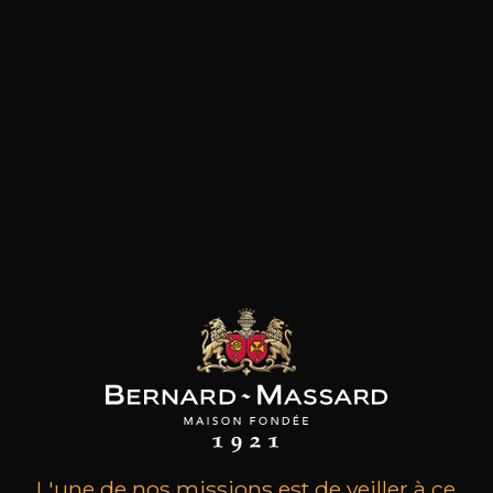
les clients qui ont acheté ce
produit ont également acheté
ceux-ci
L'une de nos missions est de veiller à ce