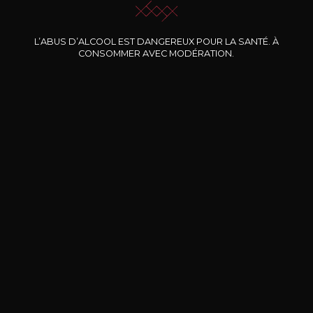
Nos promotions
L’ABUS D’ALCOOL EST DANGEREUX POUR LA SANTÉ. À
CONSOMMER AVEC MODÉRATION.
DOMAINE CLOS DES
BERNARD-MASSARD
CHÂ
ROCHERS
Pinot Noir Rosé MN AOP