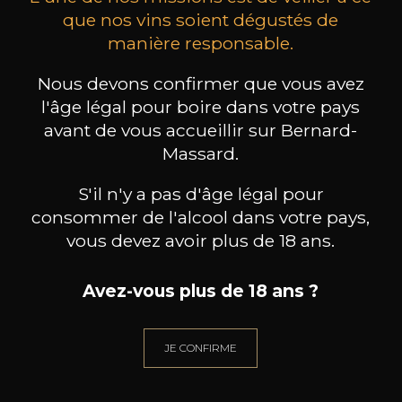
que nos vins soient dégustés de
manière responsable.
IL POGGIO
IL POGGIO
Aglianico del Taburno DOP
Fiano Sannio DOP
Ag
Nous devons confirmer que vous avez
2024
2024
l'âge légal pour boire dans votre pays
avant de vous accueillir sur Bernard-
12
13
75cl /
14
,22
75cl /
7
Massard.
,80€
,69€
S'il n'y a pas d'âge légal pour
consommer de l'alcool dans votre pays,
vous devez avoir plus de 18 ans.
BESOIN D’UN CONSEIL ?
Avez-vous plus de 18 ans ?
NOTRE SOMMELIER VOUS ACCOMPAGNE
JE CONFIRME
JE ME LAISSE GUIDER