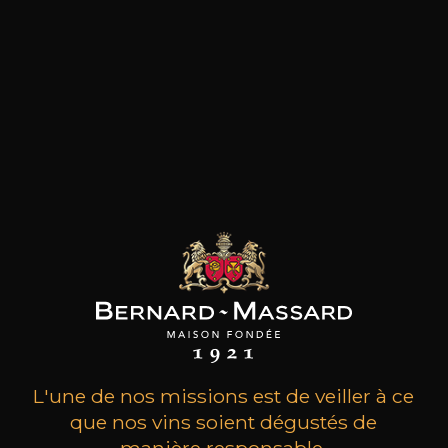
produit ont également acheté
ceux-ci
L'une de nos missions est de veiller à ce
que nos vins soient dégustés de
MAISON BROTTE
CHAMPAGNE DEUTZ
CH
Esprit Côtes du Rhône
Blanc de Blancs
manière responsable.