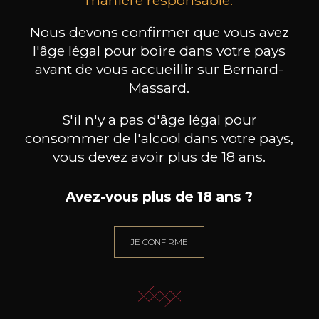
2023
2019
Nous devons confirmer que vous avez
199
/
Produit indisponible
l'âge légal pour boire dans votre pays
150cl /
75
,86€
avant de vous accueillir sur Bernard-
Massard.
S'il n'y a pas d'âge légal pour
consommer de l'alcool dans votre pays,
vous devez avoir plus de 18 ans.
BESOIN D’UN CONSEIL ?
NOTRE SOMMELIER VOUS ACCOMPAGNE
Avez-vous plus de 18 ans ?
JE ME LAISSE GUIDER
JE CONFIRME
Nos promotions