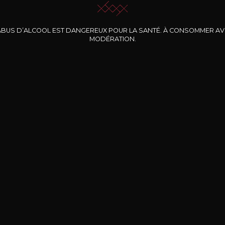
ABUS D’ALCOOL EST DANGEREUX POUR LA SANTÉ. À CONSOMMER A
MODÉRATION.
INE CLOS DES
BERNARD-MASSARD
CHÂTEAU DE
ROCHERS
PIBARNON
Pinot Noir Rosé MN
AOP
etite Fleur des
Bandol Rosé
ochers Rosé
2024
2024
2024
cl /
17
,04
75cl /
13
,40
75cl /
34
,75
15
12
31
,34€
,06€
,27€
Livraison Gratuite
Sécurisé
Livrais
À partir de 200€ d’achat
e 100% sécurisé
Sur votre lieu de tr