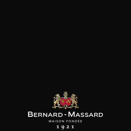
PAGNE DEUTZ
CHAMPAGNE DEUTZ
CHAMPAGNE DEUTZ
nc de Blancs
Blanc de Blancs
Amour de Deutz
2020
2019
2015
98
150cl /
75cl /
199
210
/
,56€
,86€
,39€