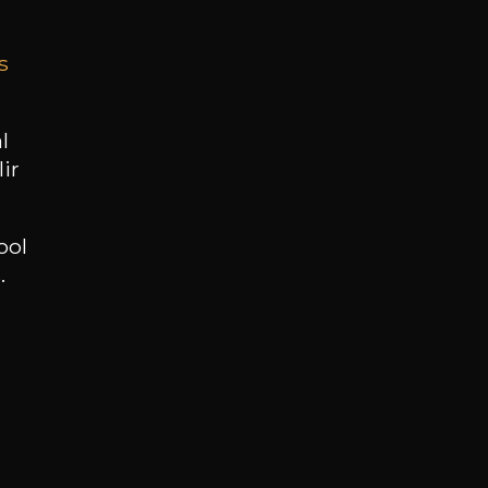
s
BESOIN D’UN CONSEIL ?
NOTRE SOMMELIER VOUS ACCOMPAGNE
l
ir
JE ME LAISSE GUIDER
ool
.