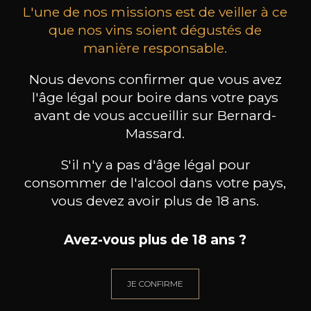
L'une de nos missions est de veiller à ce
que nos vins soient dégustés de
manière responsable.
Nous devons confirmer que vous avez
GLENFARCLAS
GLENFARCLAS
Single Malt 185th Anniversary
Single Malt Scotch Whisky 105
Single
l'âge légal pour boire dans votre pays
105
88
avant de vous accueillir sur Bernard-
70cl /
70cl /
70c
,59€
,04€
Massard.
S'il n'y a pas d'âge légal pour
consommer de l'alcool dans votre pays,
vous devez avoir plus de 18 ans.
Avez-vous plus de 18 ans ?
BESOIN D’UN CONSEIL ?
NOTRE SOMMELIER VOUS ACCOMPAGNE
JE CONFIRME
JE ME LAISSE GUIDER