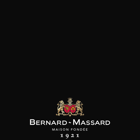
Minéral et salin
Fromage
Viande rouge
les clients qui ont acheté ce
produit ont également acheté
ceux-ci