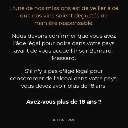
L'une de nos missions est de veiller à ce
que nos vins soient dégustés de
manière responsable.
Nous devons confirmer que vous avez
DOMAINE JOBLOT
DOMAINE JOBLOT
D
l'âge légal pour boire dans votre pays
L’Empreinte 1er Cru
Givry Servoisine 1er Cru
Givr
2024
2024
avant de vous accueillir sur Bernard-
Massard.
46
46
75cl /
75cl /
75
,74€
,74€
S'il n'y a pas d'âge légal pour
consommer de l'alcool dans votre pays,
vous devez avoir plus de 18 ans.
Avez-vous plus de 18 ans ?
BESOIN D’UN CONSEIL ?
NOTRE SOMMELIER VOUS ACCOMPAGNE
JE CONFIRME