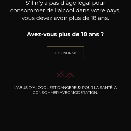
S'il n'y a pas d'âge légal pour
consommer de l'alcool dans votre pays,
vous devez avoir plus de 18 ans.
GIULIA NEGRI
GIULIA NEGRI
Avez-vous plus de 18 ans ?
Barbera D’Alba
Langhe Nebbiolo
2024
2024
26
26
JE CONFIRME
75cl /
75cl /
75
,91€
,91€
L’ABUS D’ALCOOL EST DANGEREUX POUR LA SANTÉ. À
CONSOMMER AVEC MODÉRATION.
BESOIN D’UN CONSEIL ?
NOTRE SOMMELIER VOUS ACCOMPAGNE
JE ME LAISSE GUIDER