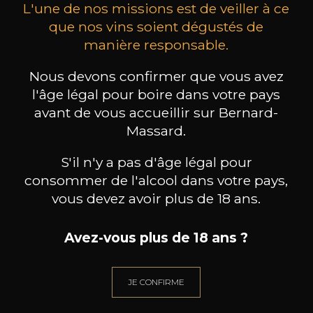
L'une de nos missions est de veiller à ce
que nos vins soient dégustés de
manière responsable.
MAISON BROTTE
CHAMPAGNE DEUTZ
CH
Nous devons confirmer que vous avez
Esprit Côtes du Rhône
Blanc de Blancs
l'âge légal pour boire dans votre pays
2023
2019
avant de vous accueillir sur Bernard-
199
/
Produit indisponible
Massard.
150cl /
75
,86€
S'il n'y a pas d'âge légal pour
consommer de l'alcool dans votre pays,
vous devez avoir plus de 18 ans.
Avez-vous plus de 18 ans ?
BESOIN D’UN CONSEIL ?
NOTRE SOMMELIER VOUS ACCOMPAGNE
JE CONFIRME
JE ME LAISSE GUIDER