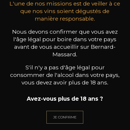
L'une de nos missions est de veiller à ce
que nos vins soient dégustés de
manière responsable.
DOMAINE MARC ROY
DOMAINE MARC ROY
DO
Nous devons confirmer que vous avez
Gevrey Chambertin « Cuvée
Gevrey Chambertin « La
Gevre
l'âge légal pour boire dans votre pays
Alexandrine »
Justice »
2024
2024
avant de vous accueillir sur Bernard-
222
146
Massard.
75cl /
75cl /
75c
,30€
,25€
S'il n'y a pas d'âge légal pour
consommer de l'alcool dans votre pays,
vous devez avoir plus de 18 ans.
Avez-vous plus de 18 ans ?
BESOIN D’UN CONSEIL ?
NOTRE SOMMELIER VOUS ACCOMPAGNE
JE CONFIRME
JE ME LAISSE GUIDER